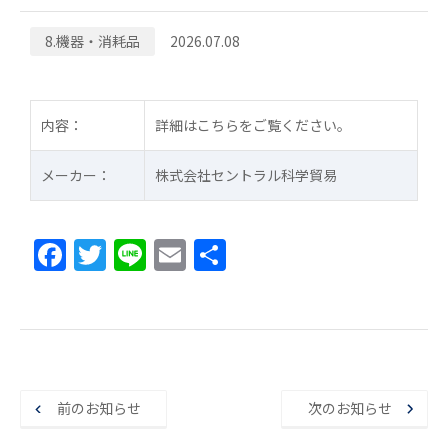
8.機器・消耗品
2026.07.08
内容：
詳細はこちらをご覧ください。
メーカー：
株式会社セントラル科学貿易
F
T
Li
E
共
a
w
n
m
有
c
itt
e
ai
e
er
l
b
o
前のお知らせ
次のお知らせ
o