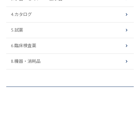
4.カタログ
5.試薬
6.臨床検査薬
8.機器・消耗品