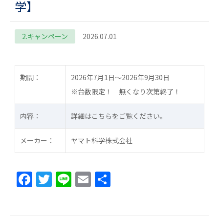
学】
2.キャンペーン
2026.07.01
期間：
2026年7月1日～2026年9月30日
※台数限定！ 無くなり次第終了！
内容：
詳細はこちらをご覧ください。
メーカー：
ヤマト科学株式会社
F
T
Li
E
共
a
w
n
m
有
c
itt
e
ai