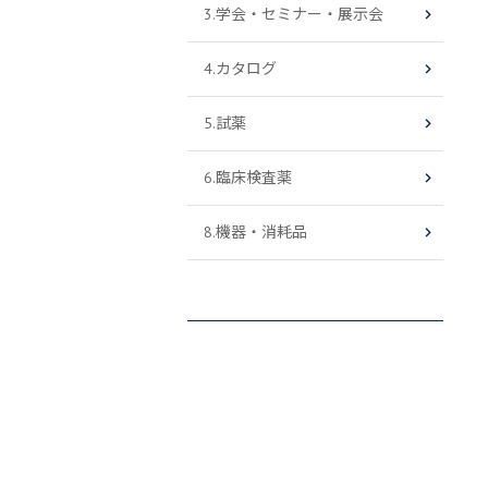
3.学会・セミナー・展示会
4.カタログ
5.試薬
6.臨床検査薬
8.機器・消耗品