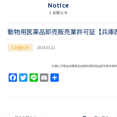
Notice
1.お知らせ
動物用医薬品卸売販売業許可証【兵庫
1.お知らせ
2024.03.21
広瀬化学薬品兵庫西支店動物用医薬品卸売販売業
F
T
Li
E
共
a
w
n
m
有
c
itt
e
ai
e
er
l
b