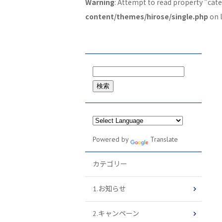
Warning
: Attempt to read property "cat
content/themes/hirose/single.php
on 
検
索:
Powered by
Translate
カテゴリー
1.お知らせ
2.キャンペーン