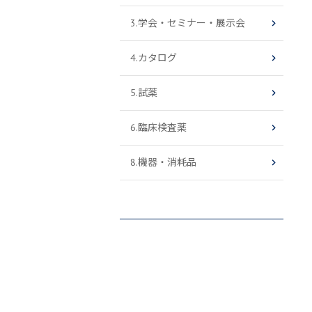
3.学会・セミナー・展示会
4.カタログ
5.試薬
6.臨床検査薬
8.機器・消耗品