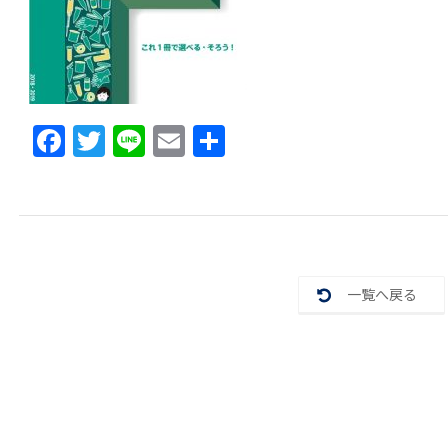
F
T
Li
E
共
a
w
n
m
有
c
itt
e
ai
e
er
l
b
o
一覧へ戻る
o
k