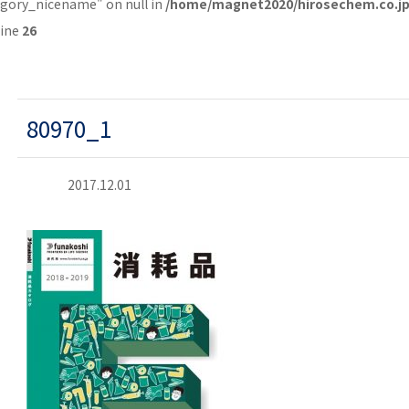
egory_nicename" on null in
/home/magnet2020/hirosechem.co.jp
line
26
80970_1
2017.12.01