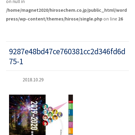
on null in
/home/magnet2020/hirosechem.co.jp/public_html/word
press/wp-content/themes/hirose/single.php
on line
26
9287e48bd47ce760381cc2d346fd6d
75-1
2018.10.29