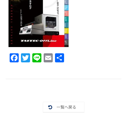
F
T
Li
E
共
a
w
n
m
有
c
itt
e
ai
e
er
l
b
o
一覧へ戻る
o
k