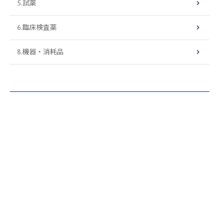
5.試薬
6.臨床検査薬
8.機器・消耗品