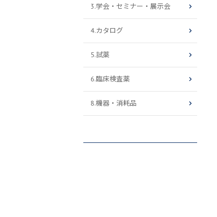
3.学会・セミナー・展示会
4.カタログ
5.試薬
6.臨床検査薬
8.機器・消耗品