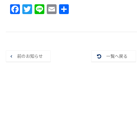
F
T
Li
E
共
a
w
n
m
有
c
itt
e
ai
e
er
l
b
o
前のお知らせ
一覧へ戻る
o
k