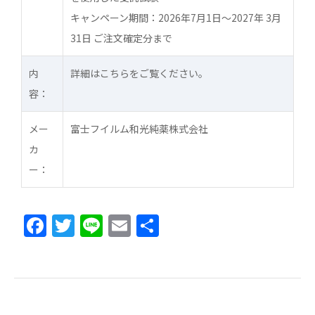
キャンペーン期間：2026年7月1日～2027年 3月
31日 ご注文確定分まで
内
詳細はこちらをご覧ください。
容：
メー
富士フイルム和光純薬株式会社
カ
ー：
F
T
Li
E
共
a
w
n
m
有
c
itt
e
ai
e
er
l