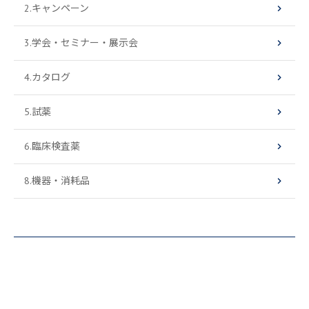
2.キャンペーン
3.学会・セミナー・展示会
4.カタログ
5.試薬
6.臨床検査薬
8.機器・消耗品