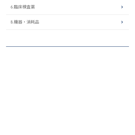
6.臨床検査薬
8.機器・消耗品