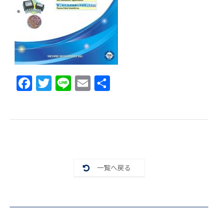
F
T
Li
E
共
a
w
n
m
有
c
itt
e
ai
e
er
l
b
o
一覧へ戻る
o
k