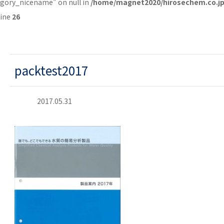
egory_nicename" on null in
/home/magnet2020/hirosechem.co.jp
line
26
packtest2017
2017.05.31