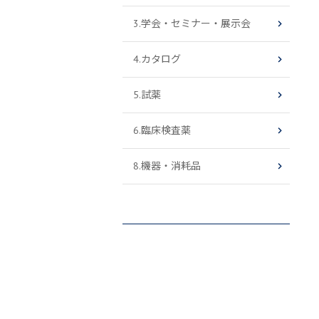
3.学会・セミナー・展示会
4.カタログ
5.試薬
6.臨床検査薬
8.機器・消耗品