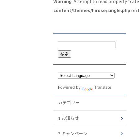
Warning
: Attempt to read property "cat
content/themes/hirose/single.php
on 
検
索:
Powered by
Translate
カテゴリー
1.お知らせ
2.キャンペーン