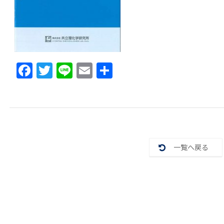
F
T
Li
E
共
a
w
n
m
有
c
itt
e
ai
e
er
l
b
o
一覧へ戻る
o
k