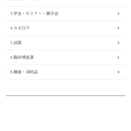
3.学会・セミナー・展示会
4.カタログ
5.試薬
6.臨床検査薬
8.機器・消耗品