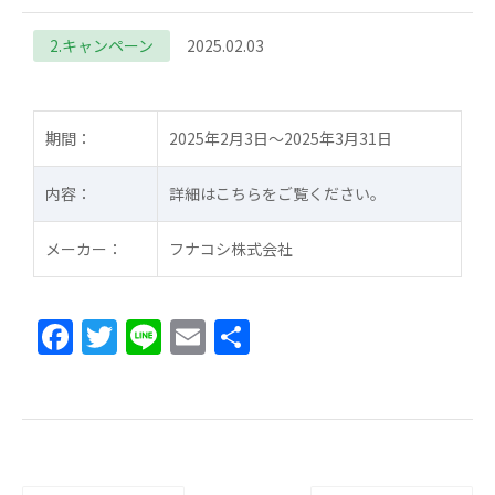
2.キャンペーン
2025.02.03
期間：
2025年2月3日～2025年3月31日
内容：
詳細はこちらをご覧ください。
メーカー：
フナコシ株式会社
F
T
Li
E
共
a
w
n
m
有
c
itt
e
ai
e
er
l
b