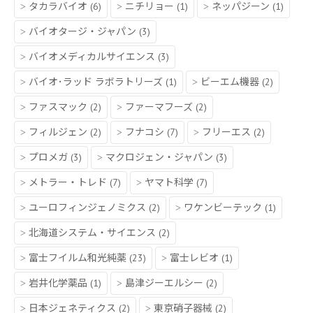
タカラバイオ
(6)
ニチリョー
(1)
ネッパジーン
(1)
バイオタージ・ジャパン
(3)
バイオメディカルサイエンス
(3)
バイオ･ラッド ラボラトリーズ
(1)
ビーエム機器
(2)
ファスマック
(2)
ファーマフーズ
(2)
フィルジェン
(2)
フナコシ
(7)
フリーエス
(2)
プロメガ
(3)
マクロジェン・ジャパン
(3)
メトラー・トレド
(7)
ヤマト科学
(7)
ユーロフィンジェノミクス
(2)
ワケンビーテック
(1)
北海道システム・サイエンス
(2)
富士フイルム和光純薬
(23)
富士レビオ
(1)
岩井化学薬品
(1)
島津ジーエルシー
(2)
日本ジェネティクス
(2)
東京硝子器械
(2)