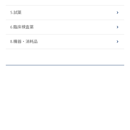
5.試薬
6.臨床検査薬
8.機器・消耗品